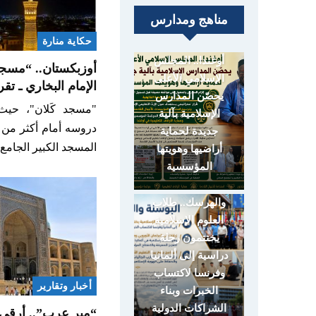
مناهج ومدارس
حكاية منارة
أوغندا.. المجلس
أوزبكستان.. “مسجد
الإسلامي الأعلى
الإمام البخاري ـ تق
يحصّن المدارس
"مسجد كَلان"، حيث 
الإسلامية بآلية
دروسه أمام أكثر من
جديدة لحماية
المسجد الكبير الجام
أراضيها وهويتها
المؤسسية
البوسنة
والهرسك.. طلاب
العلوم الإسلامية
يختتمون رحلة
دراسية إلى ألمانيا
وفرنسا لاكتساب
أخبار وتقارير
الخبرات وبناء
الشراكات الدولية
“مير عرب”.. أرقى 