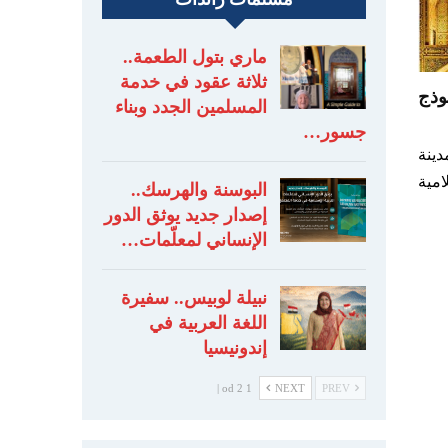
ماري بتول الطعمة..
ثلاثة عقود في خدمة
وذج
المسلمين الجدد وبناء
جسور…
دينة
امية
البوسنة والهرسك..
إصدار جديد يوثق الدور
الإنساني لمعلّمات…
نبيلة لوبيس.. سفيرة
اللغة العربية في
إندونيسيا
1 od 2 |
NEXT
PREV