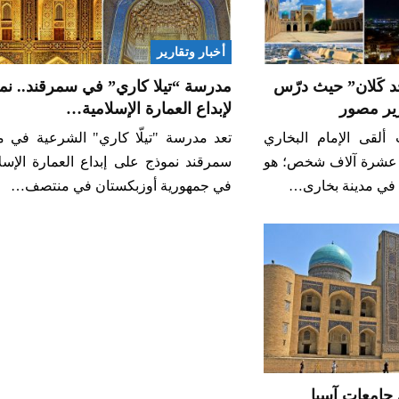
أخبار وتقارير
 كَلان” حيث درّس
مدرسة “تيلا كاري” في سمرقند.. نم
رير مصور
لإبداع العمارة الإسلامية…
ألقى الإمام البخاري
تعد مدرسة "تيلّا كاري" الشرعية في م
 عشرة آلاف شخص؛ هو
سمرقند نموذج على إبداع العمارة الإسل
ع في مدينة بخارى…
في جمهورية أوزبكستان في منتصف…
جامعات آسيا