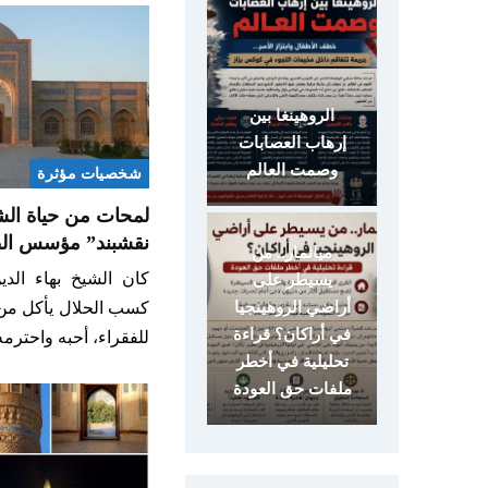
الروهينغا بين
إرهاب العصابات
وصمت العالم
شخصيات مؤثرة
لمحات من حياة الشي
نقشبند” مؤسس الط
ميانمار.. من
كان الشيخ بهاء الد
يسيطر على
كسب الحلال يأكل من ك
أراضي الروهينجيا
في أراكان؟ قراءة
للفقراء، أحبه واحترم
تحليلية في أخطر
ملفات حق العودة