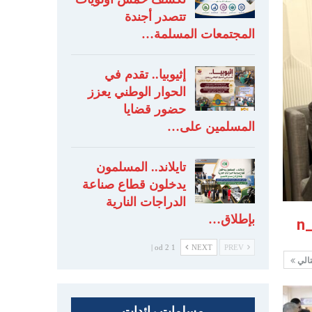
تتصدر أجندة
المجتمعات المسلمة…
إثيوبيا.. تقدم في
الحوار الوطني يعزز
حضور قضايا
المسلمين على…
تايلاند.. المسلمون
يدخلون قطاع صناعة
الدراجات النارية
بإطلاق…
1 od 2 |
NEXT
PREV
تالي
مسلمات رائدات