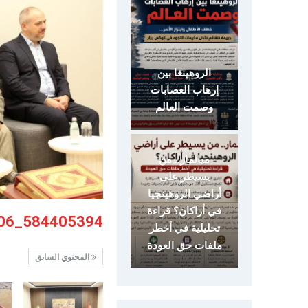
الروهينغا بين
إرهاب العصابات
وصمت العالم
ميانمار.. من
يسيطر على
أراضي الروهينجيا
في أراكان؟ قراءة
584405394_1159638822941106_3257377485420365420_n
تحليلية في أخطر
ملفات حق العودة
المحتوي السابق