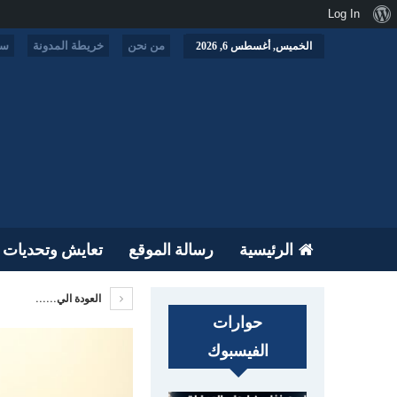
نبذة
Log In
عن
من نحن
خريطة المدونة
سي
الخميس, أغسطس 6, 2026
ووردبريس
الرئيسية
رسالة الموقع
تعايش وتحديات
العودة الي......
حوارات
الفيسبوك