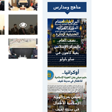
مناهج ومدارس
البرازيل.. اختتام
الدورة القرآنية
الحديثية لإجازة
نصف العام
بالمركز الإسلامي
بفيلا كاهون في
ساو باولو
أوكرانيا.. مخيم
صيفي يعزز الهوية
الإسلامية للأطفال
في مدينة لفيف