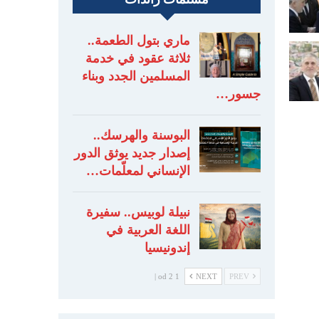
ماري بتول الطعمة..
ثلاثة عقود في خدمة
المسلمين الجدد وبناء
جسور…
البوسنة والهرسك..
إصدار جديد يوثق الدور
الإنساني لمعلّمات…
نبيلة لوبيس.. سفيرة
اللغة العربية في
إندونيسيا
1 od 2 |
NEXT
PREV