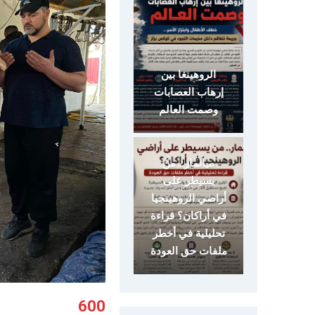
الروهينغا بين
إرهاب العصابات
وصمت العالم
ميانمار.. من
يسيطر على
أراضي الروهينجيا
في أراكان؟ قراءة
تحليلية في أخطر
ملفات حق العودة
600