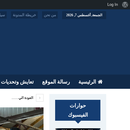
نبذة
Log In
عن
من نحن
خريطة المدونة
سيا
الجمعة, أغسطس 7, 2026
ووردبريس
الرئيسية
رسالة الموقع
تعايش وتحديات
العودة الي......
حوارات
الفيسبوك