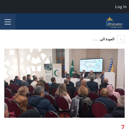
Log In
العودة الي......
7