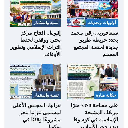
أولويات وتحديات
تنمية واستثمار
سنغافورة.. زقي محمد
إثيوبيا.. افتتاح مركز
يحدد خريطة طريق
بحثي ووقفي لحفظ
جديدة لخدمة المجتمع
التراث الإسلامي وتطوير
المسلم
الأوقاف
حكاية منارة
تنمية واستثمار
على مساحة 7370 مترًا
تنزانيا.. المجلس الأعلى
مربعًا.. المشيخة
لمسلمي تنزانيا ينجز
الإسلامية في كوسوفا
مشروعًا وقفيًا في
تضع حجر الأساس
بوكوبا