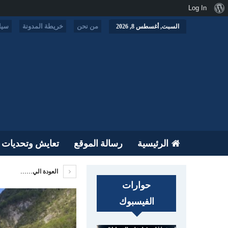
نبذة
Log In
عن
من نحن
خريطة المدونة
سيا
السبت, أغسطس 8, 2026
ووردبريس
الرئيسية
رسالة الموقع
تعايش وتحديات
العودة الي......
حوارات
الفيسبوك