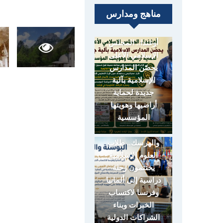
مناهج ومدارس
أوغندا.. المجلس
الإسلامي الأعلى
يحصّن المدارس
الإسلامية بآلية
جديدة لحماية
أراضيها وهويتها
المؤسسية
البوسنة
والهرسك.. طلاب
العلوم الإسلامية
يختتمون رحلة
دراسية إلى ألمانيا
وفرنسا لاكتساب
الخبرات وبناء
الشراكات الدولية