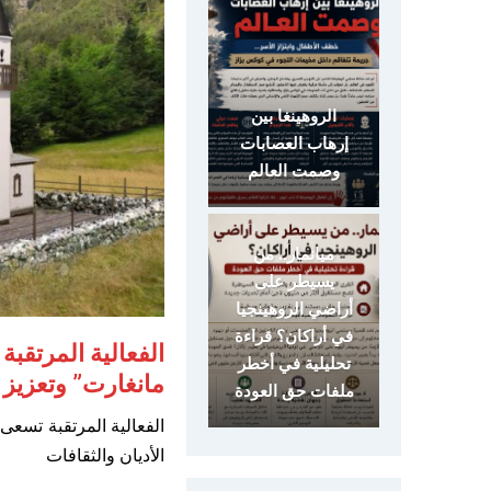
الروهينغا بين
إرهاب العصابات
وصمت العالم
ميانمار.. من
يسيطر على
أراضي الروهينجيا
في أراكان؟ قراءة
الفعالية المرتقبة
تحليلية في أخطر
مانغارت” وتعزيز ا
ملفات حق العودة
الفعالية المرتقبة تسعى 
الأديان والثقافات