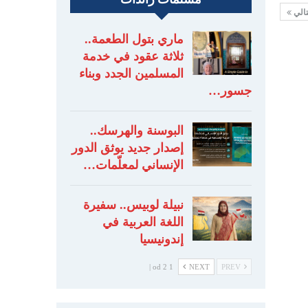
تالي
ماري بتول الطعمة..
ثلاثة عقود في خدمة
المسلمين الجدد وبناء
جسور…
البوسنة والهرسك..
إصدار جديد يوثق الدور
الإنساني لمعلّمات…
نبيلة لوبيس.. سفيرة
اللغة العربية في
إندونيسيا
1 od 2 |
NEXT
PREV