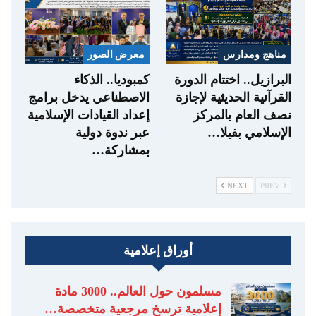
مناهج ومدارس
معرض الصور
البرازيل.. اختتام الدورة
كمبوديا.. الذكاء
القرآنية الحديثية لإجازة
الاصطناعي يدخل برامج
نصف العام بالمركز
إعداد القيادات الإسلامية
الإسلامي بفيلا…
عبر ندوة دولية
بمشاركة…
NEXT
PREV
أوراق إعلامية
مسلمون حول العالم.. 3000 مادة
إعلامية ترسخ مرجعية متخصصة…