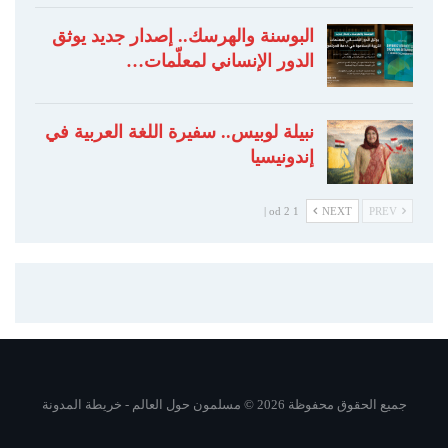
البوسنة والهرسك.. إصدار جديد يوثق
الدور الإنساني لمعلّمات…
نبيلة لوبيس.. سفيرة اللغة العربية في
إندونيسيا
1 od 2 |
NEXT
PREV
جميع الحقوق محفوظة 2026 © مسلمون حول العالم -
خريطة المدونة