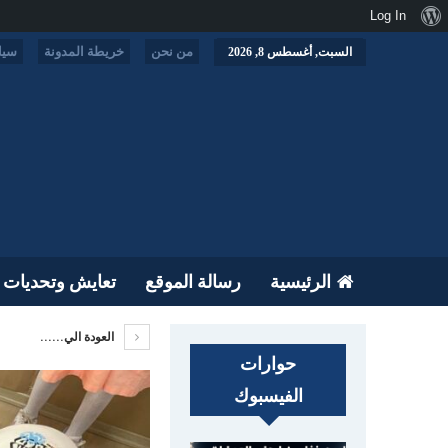
نبذة
Log In
عن
من نحن
خريطة المدونة
سيا
السبت, أغسطس 8, 2026
ووردبريس
الرئيسية
رسالة الموقع
تعايش وتحديات
العودة الي......
حوارات
الفيسبوك