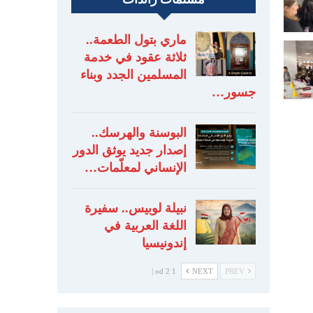
ماري بتول الطعمة..
ثلاثة عقود في خدمة
المسلمين الجدد وبناء
جسور…
البوسنة والهرسك..
إصدار جديد يوثق الدور
الإنساني لمعلّمات…
نبيلة لوبيس.. سفيرة
اللغة العربية في
إندونيسيا
1 od 2 |
NEXT
PREV