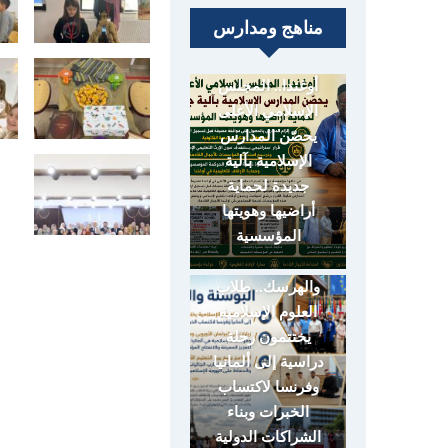
مناهج ومدارس
أوغندا.. المجلس
الإسلامي الأعلى
يحصّن المدارس
الإسلامية بآلية
جديدة لحماية
أراضيها وهويتها
المؤسسية
البوسنة
والهرسك.. طلاب
العلوم الإسلامية
يختتمون رحلة
دراسية إلى ألمانيا
وفرنسا لاكتساب
الخبرات وبناء
الشراكات الدولية