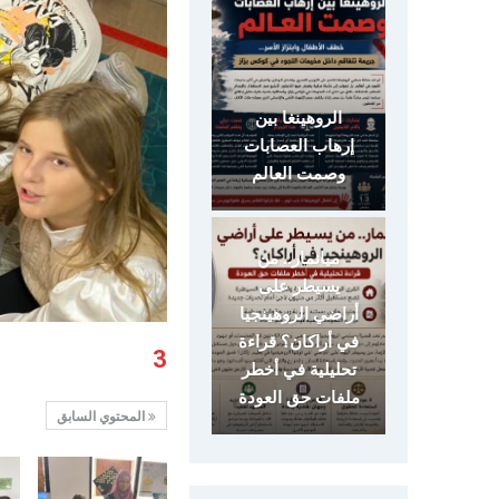
الروهينغا بين
إرهاب العصابات
وصمت العالم
ميانمار.. من
يسيطر على
أراضي الروهينجيا
في أراكان؟ قراءة
3
تحليلية في أخطر
ملفات حق العودة
المحتوي السابق