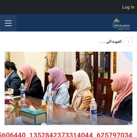
Log In
العودة الي......
625797034_1352842373314044_1070816781935606440_n