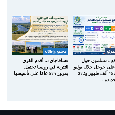
موقع
مجتمع وإطلالة
قع «مسلمون حول
«سافاجاي».. أقدم القرى
 على جوجل خلال يوليو
التترية في روسيا تحتفل
2026.. 157 ألف ظهور و272
بمرور 575 عامًا على تأسيسها
ديدة…