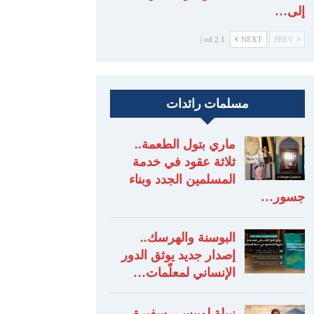
إلى…
1 od 2 |
NEXT
PREV
مسلمات رائدات
ماري بتول الطعمة..
ثلاثة عقود في خدمة
المسلمين الجدد وبناء
جسور…
البوسنة والهرسك..
إصدار جديد يوثق الدور
الإنساني لمعلّمات…
نبيلة لوبيس.. سفيرة