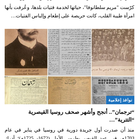
كرّست "مريم سلطانوفا"، حياتها لخدمة فتيات بلدها، وعُرفت بأنها
امرأة طيبة القلب، كانت حريصة على إطعام وإلباس الفتيات…
نوافذ إعلامية
“ترجمان”.. أنجح وأشهر صحف روسيا القيصرية
“التترية”…
منذ أن صدرت أول جريدة دورية في روسيا في يناير في عام
1703م، في عهد القيصر بطرس الأول (1672- 1725م)؛ أدرك