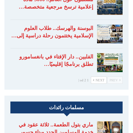
إعلامية ترسخ مرجعية متخصصة…
البوسنة والهرسك.. طلاب العلوم
الإسلامية يختتمون رحلة دراسية إلى…
الفلبين.. دار الإفتاء في بانغسامورو
تطلق برنامجًا إقليميًا…
1 od 2 |
NEXT
PREV
مسلمات رائدات
ماري بتول الطعمة.. ثلاثة عقود في
خدمة المسلمين الجدد وبناء جسور…