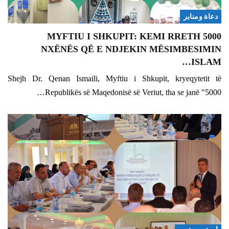
دعاة ومنابر
MYFTIU I SHKUPIT: KEMI RRETH 5000
NXËNËS QË E NDJEKIN MËSIMBESIMIN
ISLAM…
Shejh Dr. Qenan Ismaili, Myftiu i Shkupit, kryeqytetit të
Republikës së Maqedonisë së Veriut, tha se janë "5000…