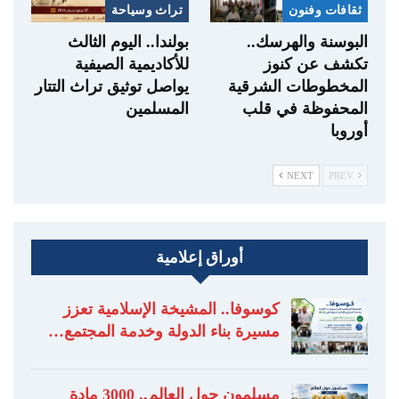
ثقافات وفنون
تراث وسياحة
البوسنة والهرسك..
بولندا.. اليوم الثالث
تكشف عن كنوز
للأكاديمية الصيفية
المخطوطات الشرقية
يواصل توثيق تراث التتار
المحفوظة في قلب
المسلمين
أوروبا
NEXT
PREV
أوراق إعلامية
كوسوفا.. المشيخة الإسلامية تعزز
مسيرة بناء الدولة وخدمة المجتمع…
مسلمون حول العالم.. 3000 مادة