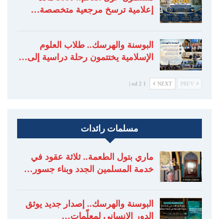
إعلامية ترسخ مرجعية متخصصة…
البوسنة والهرسك.. طلاب العلوم
الإسلامية يختتمون رحلة دراسية إلى…
1 od 2 |
NEXT
PREV
مسلمات رائدات
ماري بتول الطعمة.. ثلاثة عقود في
خدمة المسلمين الجدد وبناء جسور…
البوسنة والهرسك.. إصدار جديد يوثق
الدور الإنساني لمعلّمات…