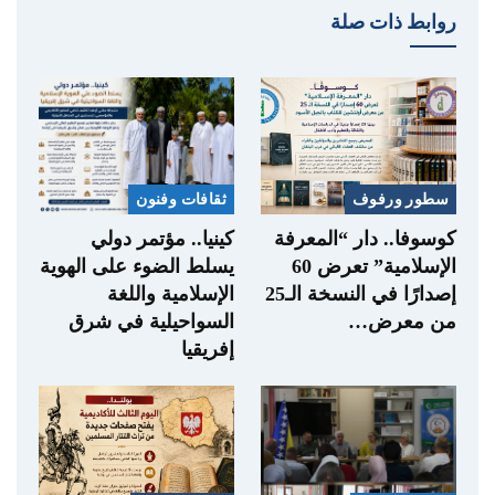
روابط ذات صلة
سطور ورفوف
ثقافات وفنون
كوسوفا.. دار “المعرفة
كينيا.. مؤتمر دولي
الإسلامية” تعرض 60
يسلط الضوء على الهوية
إصدارًا في النسخة الـ25
الإسلامية واللغة
من معرض…
السواحيلية في شرق
إفريقيا