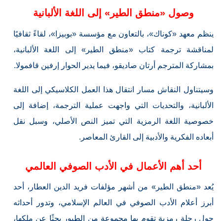
وصول «منطق الطير» إلى اللغة الألبانية
ينظم معهد «كوناك»، بالتعاون مع مؤسسة «بوبيزا»، لقاءً ثقافيًا
لمناقشة ترجمة كتاب «منطق الطير» إلى اللغة الألبانية،
بمشاركة المترجم أرتان صاديقو، فيما يدير الحوار إرفين قافمولا.
وسيتناول النقاش مسار انتقال هذا العمل الكلاسيكي إلى اللغة
الألبانية، والتحديات التي واجهت عملية الترجمة، إضافة إلى
خصوصية اللغة الرمزية التي تميز النص الأصلي، وسبل نقل
أبعاده الفكرية والأدبية إلى القارئ المعاصر.
أحد أهم الأعمال في الأدب الصوفي العالمي
يُعد «منطق الطير» من أشهر مؤلفات فريد الدين العطار، أحد
أبرز أعلام الأدب الصوفي في العالم الإسلامي، وتدور أحداثه
حول رحلة رمزية تقوم بها مجموعة من الطيور بحثًا عن ملكها،