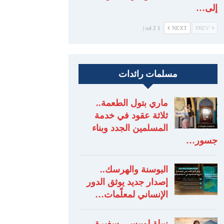
إلى…
1 od 2 |
NEXT
PREV
مسلمات رائدات
ماري بتول الطعمة..
ثلاثة عقود في خدمة
المسلمين الجدد وبناء
جسور…
البوسنة والهرسك..
إصدار جديد يوثق الدور
الإنساني لمعلّمات…
نبيلة لوبيس.. سفيرة