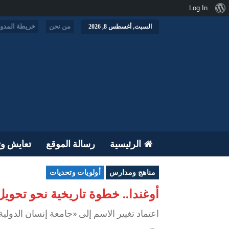
نبذة
Log In
عن
من نحن
خريطة المدون
السبت, أغسطس 8, 2026
ووردبريس
الرئيسية
رسالة الموقع
تعايش وت
مناهج ومدارس
أولويات وتحديات
أوغندا.. خطوة تاريخية نحو تحويل
اعتماد تغيير الاسم إلى «جامعة إنسان الدولي