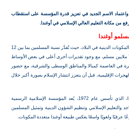
 واعتماد الاسم الجديد في تعزيز قدرة المؤسسة على استقطاب
رفع من مكانة التعليم العالي الإسلامي في أوغندا.
سلمو أوغندا
يُذكر بأن المجتمع المسلم في أوغندا يُعد أحد أبرز المكونات الدينية في البلاد، حيث تُقدَّر نسبة المسلمين بما بين 12
و14% من إجمالي السكان، أي ما يقارب 6 إلى 7 ملايين مسلم، مع وجود تقديرات أخرى أعلى في بعض الأوساط
بيرة في العاصمة كمبالا والمناطق الوسطى والشرقية، مع حضور
جرات الإقليمية، قبل أن يتعزز انتشار الإسلام بصورة أكبر خلال
ويُذكر بأن المجلس الإسلامي الأعلى في أوغندا، الذي تأسس عام 1972، يُعد المؤسسة الإسلامية الرسمية
 والتعليم الإسلامي وتنظيم الشؤون الدينية وتمثيل المسلمين
ًا عرقيًا ولغويًا واسعًا يعكس طبيعة أوغندا متعددة المكونات.