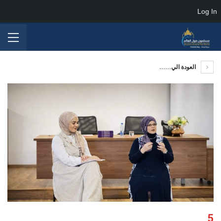
Log In
العودة الي......
5