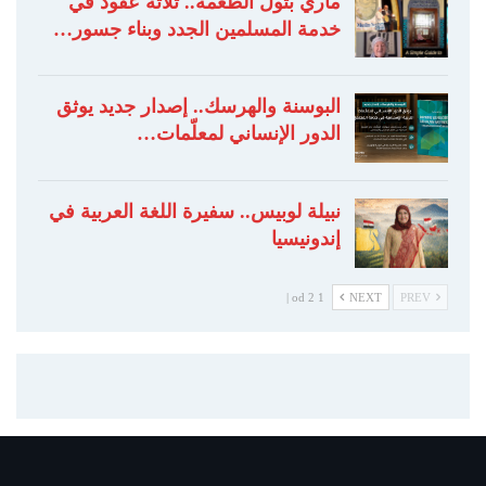
ماري بتول الطعمة.. ثلاثة عقود في
خدمة المسلمين الجدد وبناء جسور…
البوسنة والهرسك.. إصدار جديد يوثق
الدور الإنساني لمعلّمات…
نبيلة لوبيس.. سفيرة اللغة العربية في
إندونيسيا
1 od 2 |
NEXT
PREV