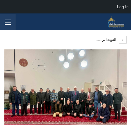
Log In
العودة الي......