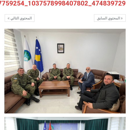
474839729_1037578998407802_9087094196587759254_n
المحتوي السابق
المحتوي التالي