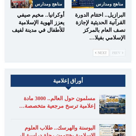
مناهج ومدارس
مناهج ومدارس
البرازيل.. اختتام الدورة
أوكرانيا.. مخيم صيفي
القرآنية الحديثية لإجازة
يعزز الهوية الإسلامية
نصف العام بالمركز
للأطفال في مدينة لفيف
الإسلامي بفيلا…
NEXT
PREV
أوراق إعلامية
مسلمون حول العالم.. 3000 مادة
إعلامية ترسخ مرجعية متخصصة…
البوسنة والهرسك.. طلاب العلوم
الإسلامية يختتمون رحلة دراسية إلى…