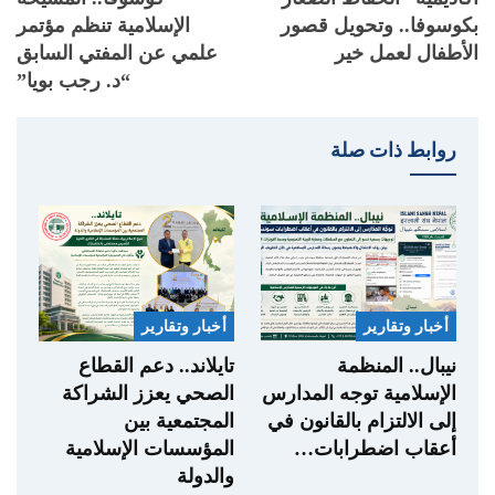
بكوسوفا.. وتحويل قصور
الإسلامية تنظم مؤتمر
الأطفال لعمل خير
علمي عن المفتي السابق
“د. رجب بويا”
روابط ذات صلة
أخبار وتقارير
أخبار وتقارير
نيبال.. المنظمة
تايلاند.. دعم القطاع
الإسلامية توجه المدارس
الصحي يعزز الشراكة
إلى الالتزام بالقانون في
المجتمعية بين
أعقاب اضطرابات…
المؤسسات الإسلامية
والدولة