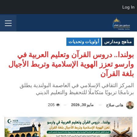
Log In
مناهج ومدارس
أولويات وتحديات
بولندا.. دروس القرآن وتعليم العربية في
وارسو تعزز الهوية الإسلامية وتربط الأجيال
بلغة القرآن
المركز الثقافي الإسلامي في العاصمة البولندية يطلق
برنامجًا تربويًا متكاملًا للتحفيظ والتعليم الديني
مايو 30, 2026
205
هانى صلاح