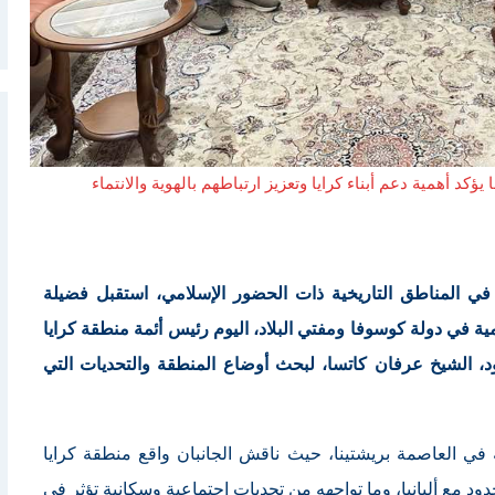
د أهمية دعم أبناء كرايا وتعزيز ارتباطهم بالهوية والانتماء
في المناطق التاريخية ذات الحضور الإسلامي، استقبل فضيلة
مية في دولة كوسوفا ومفتي البلاد، اليوم رئيس أئمة منطقة كرايا
، الشيخ عرفان كاتسا، لبحث أوضاع المنطقة والتحديات التي
في العاصمة بريشتينا، حيث ناقش الجانبان واقع منطقة كرايا
د مع ألبانيا، وما تواجهه من تحديات اجتماعية وسكانية تؤثر في