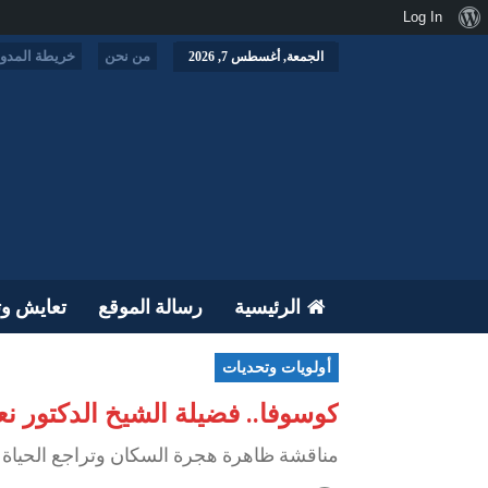
نبذة
Log In
عن
من نحن
خريطة المدون
الجمعة, أغسطس 7, 2026
ووردبريس
الرئيسية
رسالة الموقع
تعايش وت
أولويات وتحديات
كوسوفا.. فضيلة الشيخ الدكتور نع
مناقشة ظاهرة هجرة السكان وتراجع الحياة ال