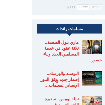
1 od 2 |
NEXT
PREV
مسلمات رائدات
ماري بتول الطعمة..
ثلاثة عقود في خدمة
المسلمين الجدد وبناء
جسور…
البوسنة والهرسك..
إصدار جديد يوثق الدور
الإنساني لمعلّمات…
نبيلة لوبيس.. سفيرة
اللغة العربية في