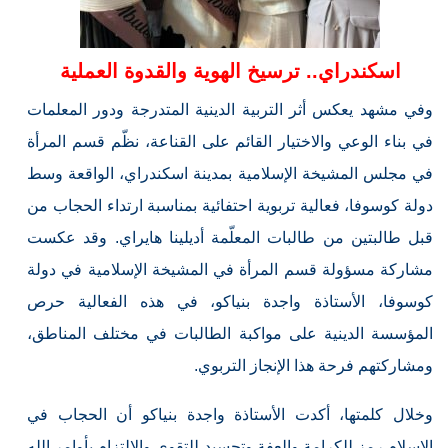
اسكندراي.. ترسيخ الهوية والقدوة العملية
وفي مشهد يعكس أثر التربية الدينية المتدرجة ودور المعلمات
في بناء الوعي والاختيار القائم على القناعة، نظّم قسم المرأة
في مجلس المشيخة الإسلامية بمدينة اسكندراي، الواقعة وسط
دولة كوسوفا، فعالية تربوية احتفائية بمناسبة ارتداء الحجاب من
قبل طالبتين من طالبات المعلّمة أديلينا هايراي. وقد عكست
مشاركة مسؤولة قسم المرأة في المشيخة الإسلامية في دولة
كوسوفا، الأستاذة واجدة بنياكو، في هذه الفعالية حرص
المؤسسة الدينية على مواكبة الطالبات في مختلف المناطق،
ومشاركتهم فرحة هذا الإنجاز التربوي.
وخلال كلمتها، أكدت الأستاذة واجدة بنياكو أن الحجاب في
الإسلام رمز للكرامة والعفة وتجسيد للتقوى والالتزام بأوامر الله