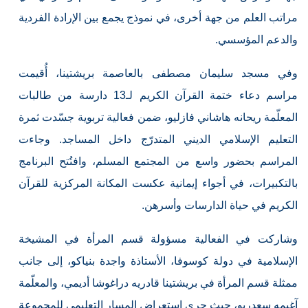
مراتب العلم من جهة أخرى، في نموذج يجمع بين الإرادة الفردية
والدعم المؤسسي.
وفي مسجد سليمان مصطفى بالعاصمة بريشتينا، أُقيمت
مراسم دعاء ختمة القرآن الكريم لـ13 دارسة من طالبات
المعلّمة ريحانه هاشاني فازليو، ضمن فعالية تربوية جسّدت ثمرة
التعليم الإسلامي الديني المتدرّج داخل المساجد. وجاءت
المراسم بحضور واسع من المجتمع المسلم، وافتُتح البرنامج
بالتكبيرات، في أجواء إيمانية عكست المكانة المركزية للقرآن
الكريم في حياة الدارسات وأسرهن.
وشاركت في الفعالية مسؤولة قسم المرأة في المشيخة
الإسلامية في دولة كوسوفا، الأستاذة واجدة بنياكو، إلى جانب
ممثلة قسم المرأة في بريشتينا قادريه دراغوشا أديمي، والمعلّمة
آغيمه سعدريو، حيث جرى استعراض المسار التعليمي للمجموعة