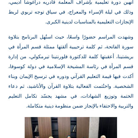
أنهين دورة تعليمية بإشراف المعلّمة قادريه دراغوشا أديمي،
وذلك في ليلة الإسراء والمعراج، في سياق توجه تربوي لربط
الإنجازات التعليمية بالمناسبات لدينية الكبرى.
وشهدت المراسم حضورًا واسعًا، حيث استُهل البرنامج بتلاوة
سورة الفاتحة، ثم كلمة ترحيبية ألقتها ممثلة قسم المرأة في
بريشتينا، أعقبتها كلمة للدكتورة فلورنتينا تيرمكولي، من إدارة
قسم المرأة في رئاسة المشيخة الإسلامية في دولة كوسوفا،
أكدت فيها قيمة التعليم القرآني ودوره في ترسيخ الإيمان وبناء
الشخصية. واختُتمت الفعالية بتلاوة القرآن والأناشيد، ثم دعاء
الختمة وتوزيع الشهادات، في مشهد يجسّد تكامل التعليم
والتربية والاحتفاء بالإنجاز ضمن منظومة دينية متكاملة.