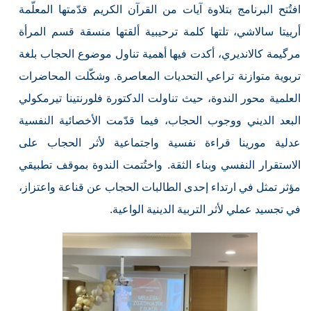
افتُتح البرنامج بتلاوة آيات من القرآن الكريم قدّمتها المعلّمة
أرييتا سالاشي، تلتها كلمة ترحيبية ألقتها منسقة قسم المرأة
مرگيمة كالانديري، أكدت فيها أهمية تناول موضوع الحجاب بلغة
تربوية متوازنة تراعي التحديات المعاصرة. وشكّلت المحاضرات
العلمية محور الندوة، حيث تناولت الدكتورة فلورنتينا تيرمكولي
البعد الديني ووجوب الحجاب، فيما قدّمت الأخصائية النفسية
عدلية مورينا قراءة نفسية واجتماعية لأثر الحجاب على
الاستقرار النفسي وبناء الثقة. واختُتمت الندوة بموقف تطبيقي
مؤثر تمثل في ارتداء إحدى الطالبات الحجاب عن قناعة واعتزاز،
في تجسيد عملي لأثر التربية الدينية الواعية.