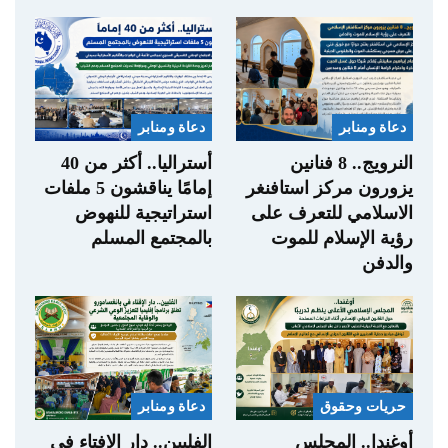
دعاة ومنابر
دعاة ومنابر
النرويج.. 8 فنانين
أستراليا.. أكثر من 40
يزورون مركز استافنغر
إمامًا يناقشون 5 ملفات
الاسلامي للتعرف على
استراتيجية للنهوض
رؤية الإسلام للموت
بالمجتمع المسلم
والدفن
حريات وحقوق
دعاة ومنابر
أوغندا.. المجلس
الفلبين.. دار الإفتاء في