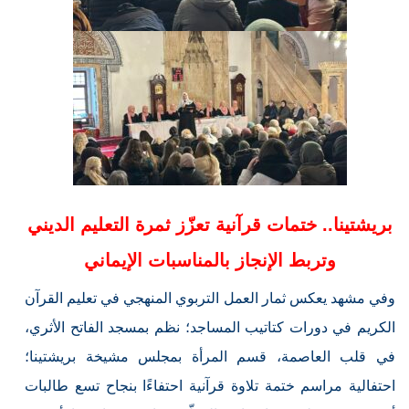
بريشتينا.. ختمات قرآنية تعزّز ثمرة التعليم الديني
وتربط الإنجاز بالمناسبات الإيماني
وفي مشهد يعكس ثمار العمل التربوي المنهجي في تعليم القرآن
الكريم في دورات كتاتيب المساجد؛ نظم بمسجد الفاتح الأثري،
في قلب العاصمة، قسم المرأة بمجلس مشيخة بريشتينا؛
احتفالية مراسم ختمة تلاوة قرآنية احتفاءًا بنجاح تسع طالبات