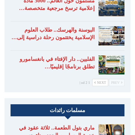
مسلمون حول العالم.. 3000 مادة
إعلامية ترسخ مرجعية متخصصة…
البوسنة والهرسك.. طلاب العلوم
الإسلامية يختتمون رحلة دراسية إلى…
الفلبين.. دار الإفتاء في بانغسامورو
تطلق برنامجًا إقليميًا…
1 od 2 |
NEXT
PREV
مسلمات رائدات
ماري بتول الطعمة.. ثلاثة عقود في