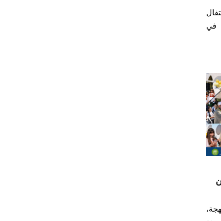
فال
 في
ن
جة،