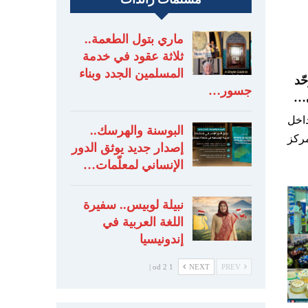
ماري بتول الطعمة..
ثلاثة عقود في خدمة
المسلمين الجدد وبناء
ّد
جسور…
ي…
اخل
البوسنة والهرسك..
ركز
إصدار جديد يوثق الدور
الإنساني لمعلّمات…
نبيلة لوبيس.. سفيرة
اللغة العربية في
إندونيسيا
1 od 2 |
NEXT
PREV