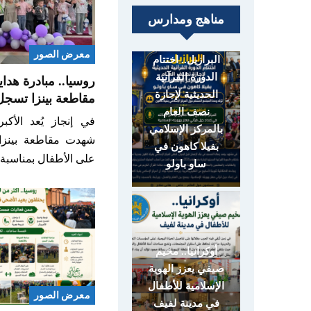
مناهج ومدارس
معرض الصور
البرازيل.. اختتام
الدورة القرآنية
روسيا.. مبادرة هداي
الحديثية لإجازة
مقاطعة بينزا تسجل
نصف العام
في إنجاز يُعد الأكب
بالمركز الإسلامي
بفيلا كاهون في
على الأطفال بمناسبة
ساو باولو
أوكرانيا.. مخيم
صيفي يعزز الهوية
الإسلامية للأطفال
معرض الصور
في مدينة لفيف