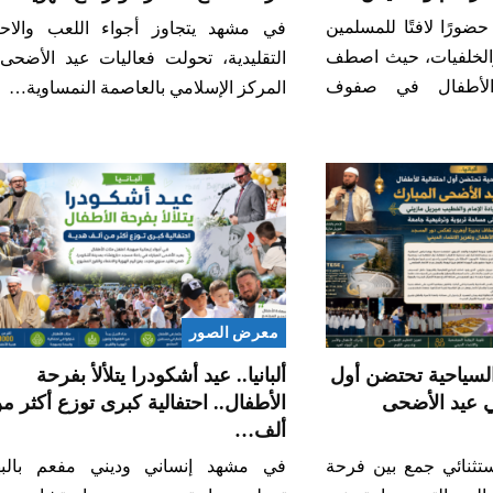
ورًا لافتًا للمسلمين
في مشهد يتجاوز أجواء اللعب والاحت
الخلفيات، حيث اصطف
التقليدية، تحولت فعاليات عيد الأضحى
والأطفال في صفوف
المركز الإسلامي بالعاصمة النمساوية…
معرض الصور
 السياحية تحتضن أول
ألبانيا.. عيد أشكودرا يتلألأ بفرحة
ي عيد الأضحى
الأطفال.. احتفالية كبرى توزع أكثر م
ألف…
تثنائي جمع بين فرحة
في مشهد إنساني وديني مفعم بالبه