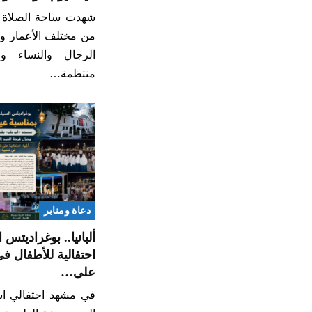
شهدت ساحة الصلاة حض
من مختلف الأعمار و
الرجال والنساء 
منتظمة…
دعاة ومنابر
ألبانيا.. بوغراديتس
احتفالية للأطفال ف
على…
في مشهد احتفالي اس