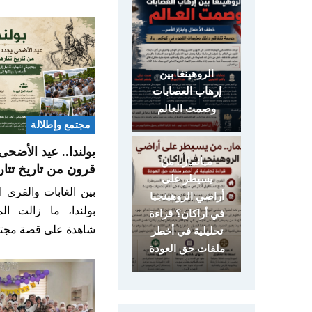
الروهينغا بين
إرهاب العصابات
وصمت العالم
مجتمع وإطلالة
بولندا.. عيد الأضح
ميانمار.. من
قرون من تاريخ تتار
يسيطر على
بين الغابات والقرى 
أراضي الروهينجيا
بولندا، ما زالت الم
في أراكان؟ قراءة
شاهدة على قصة مجت
تحليلية في أخطر
ملفات حق العودة