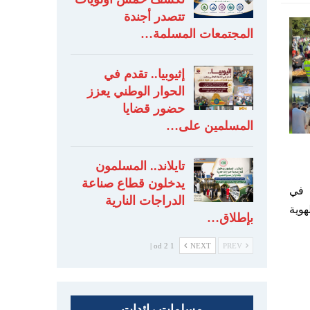
تتصدر أجندة
المجتمعات المسلمة…
إثيوبيا.. تقدم في
الحوار الوطني يعزز
حضور قضايا
المسلمين على…
تايلاند.. المسلمون
يدخلون قطاع صناعة
 في
الدراجات النارية
هوية
بإطلاق…
1 od 2 |
NEXT
PREV
مسلمات رائدات