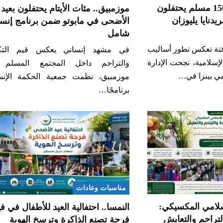
روسيا.. أكثر من 1500 مسلم يحتفلون
موزمبيق.. مئات الأيتام يحتفلون بعيد
دنايا يليوزان
الأضحى في مابوتو ضمن برنامج إنس
شامل
فتة تعكس تطور أساليب
في مشهد إنساني يعكس قيم التك
لإسلامية، نجحت الإدارة
والتراحم داخل المجتمع المسلم
مي بينزا في…
موزمبيق، نظمت جمعية الحكمة الإنسا
برنامجًا…
مناسبات وعادات
لامي المكسيكي:
النمسا.. احتفالية العيد للأطفال في فيي
لتراحم والتعايش
فرحة تصنع الذاكرة وترسخ الهوية