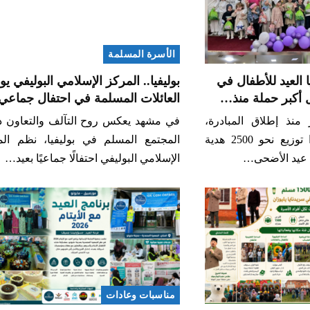
الأسرة المسلمة
ا العيد للأطفال في
بوليفيا.. المركز الإسلامي البوليفي يوح
 أكبر حملة منذ…
العائلات المسلمة في احتفال جماع
ر منذ إطلاق المبادرة،
في مشهد يعكس روح التآلف والتعاون د
شهدت مقاطعة بينزا توزيع نحو 2500 هدية
المجتمع المسلم في بوليفيا، نظم الم
 عيد الأضحى…
الإسلامي البوليفي احتفالًا جماعيًا بعيد…
مناسبات وعادات