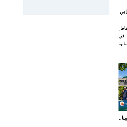
اني
افل
 في
نية
نا..