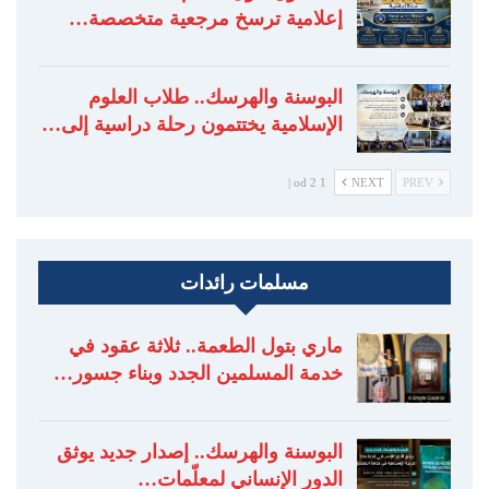
إعلامية ترسخ مرجعية متخصصة…
البوسنة والهرسك.. طلاب العلوم
الإسلامية يختتمون رحلة دراسية إلى…
1 od 2 |
NEXT
PREV
مسلمات رائدات
ماري بتول الطعمة.. ثلاثة عقود في
خدمة المسلمين الجدد وبناء جسور…
البوسنة والهرسك.. إصدار جديد يوثق
الدور الإنساني لمعلّمات…