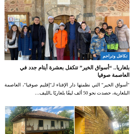
تكافل وتراحم
بلغاريا.. “أسواق الخير” تتكفل بعشرة أيتام جدد في
العاصمة صوفيا
"أسواق الخير" التي نظمتها دار الإفتاء لـ"إقليم صوفيا"، العاصمة
البلغارية، حصدت نحو 50 ألف ليفًا بلغاريًا ـالليف…