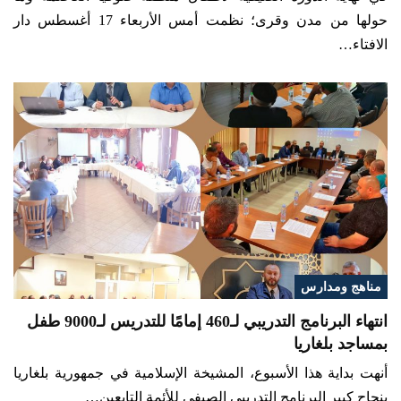
حولها من مدن وقرى؛ نظمت أمس الأربعاء 17 أغسطس دار
الافتاء…
مناهج ومدارس
انتهاء البرنامج التدريبي لـ460 إمامًا للتدريس لـ9000 طفل
بمساجد بلغاريا
أنهت بداية هذا الأسبوع، المشيخة الإسلامية في جمهورية بلغاريا
بنجاح كبير البرنامج التدريبي الصيفي للأئمة التابعين…