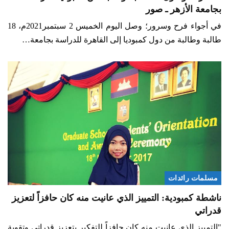
بجامعة الأزهر ـ صور
في أجواء فرح وسرور؛ وصل اليوم الخميس 2 سبتمبر2021م، 18
طالبة وطالبة من دول كمبوديا إلى القاهرة للدراسة بجامعة…
مسلمات رائدات
ناشطة كمبودية: التمييز الذي عانيت منه كان حافزاً لتعزيز
قدراتي
"التمييز الذي عانيت منه كان حافزاً للتفكير بتعزيز قدراتي وتقوية