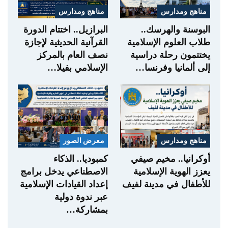
مناهج ومدارس
مناهج ومدارس
البوسنة والهرسك..
البرازيل.. اختتام الدورة
طلاب العلوم الإسلامية
القرآنية الحديثية لإجازة
يختتمون رحلة دراسية
نصف العام بالمركز
إلى ألمانيا وفرنسا…
الإسلامي بفيلا…
مناهج ومدارس
معرض الصور
أوكرانيا.. مخيم صيفي
كمبوديا.. الذكاء
يعزز الهوية الإسلامية
الاصطناعي يدخل برامج
للأطفال في مدينة لفيف
إعداد القيادات الإسلامية
عبر ندوة دولية
بمشاركة…