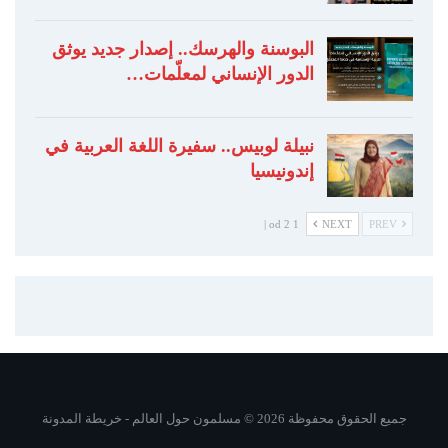
البوسنة والهرسك.. إصدار جديد يوثق
الدور الإنساني لمعلّمات…
نبيلة لوبيس.. سفيرة اللغة العربية في
إندونيسيا
1 od 2 |
NEXT
PREV
جميع الحقوق محفوظة 2026 © مسلمون حول العالم -
خريطة المدونة