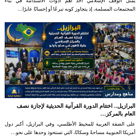
يمثل الوقف الإسلامي أحد أهم أدوات الاستدامة في بناء
المجتمعات المسلمة، إذ يتجاوز كونه تبرعًا أو إحسانًا عابرًا…
مناهج ومدارس
البرازيل.. اختتام الدورة القرآنية الحديثية لإجازة نصف
العام بالمركز…
على الضفة الغربية للمحيط الأطلسي، وفي البرازيل، أكبر دول
أمريكا الجنوبية مساحةً وسكانًا، التي تستحوذ وحدها على نحو…