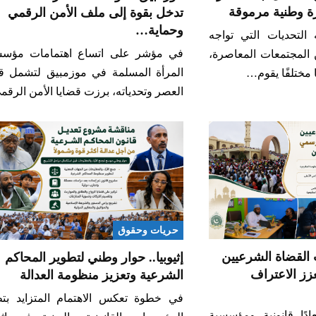
زة وطنية مرموقة
تدخل بقوة إلى ملف الأمن الرقمي
وحماية…
التحديات التي تواجه
في مؤشر على اتساع اهتمامات مؤس
 المجتمعات المعاصرة،
المرأة المسلمة في موزمبيق لتشمل قض
 مختلفًا يقوم…
العصر وتحدياته، برزت قضايا الأمن الرق
حريات وحقوق
 القضاة الشرعيين
إثيوبيا.. حوار وطني لتطوير المحاكم
زز الاعتراف
الشرعية وتعزيز منظومة العدالة
في خطوة تعكس الاهتمام المتزايد بتط
ًا قانونية ومؤسسية