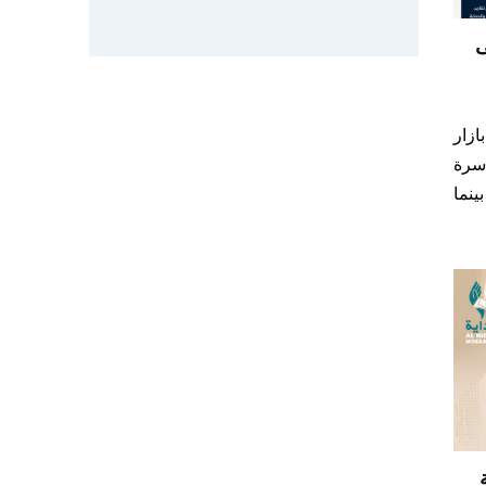
ى
زار
سرة
ينما