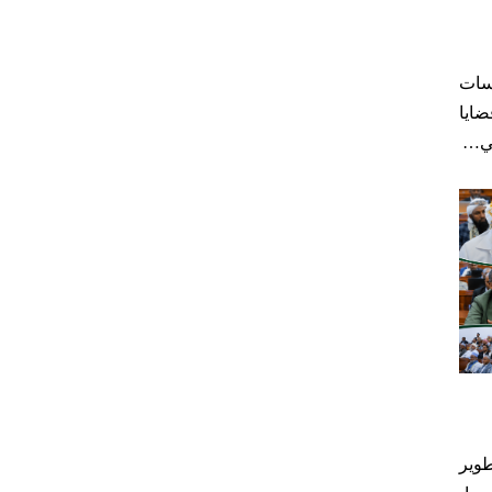
سات
ايا
مي…
وير