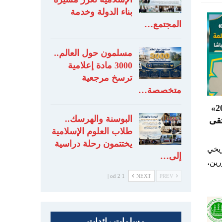
بناء الدولة وخدمة
المجتمع…
مسلمون حول العالم..
3000 مادة إعلامية
ترسخ مرجعية
متخصصة…
كوسوفا.. مهرجان «سلام فيست 2026»
البوسنة والهرسك..
تقى
طلاب العلوم الإسلامية
يختتمون رحلة دراسية
ريخي
إلى…
ين،
1 od 2 |
NEXT
PREV
مسلمات رائدات