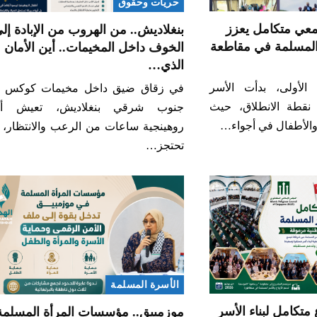
حريات وحقوق
معي متكامل يعزز
بنغلاديش.. من الهروب من الإبادة إل
 المسلمة في مقاطعة
الخوف داخل المخيمات.. أين الأمان
الذي…
لأولى، بدأت الأسر
في زقاق ضيق داخل مخيمات كوكس با
 نقطة الانطلاق، حيث
جنوب شرقي بنغلاديش، تعيش أ
ت والأطفال في أجواء…
روهينجية ساعات من الرعب والانتظار، ب
تحتجز…
الأسرة المسلمة
تكامل لبناء الأسر
موزمبيق.. مؤسسات المرأة المسلمة