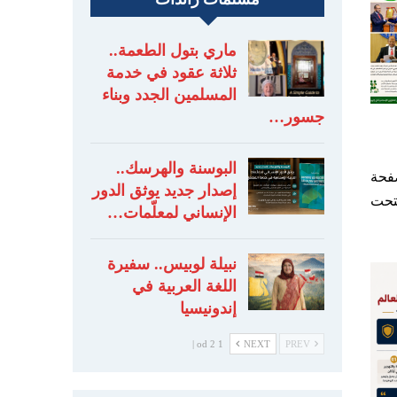
ماري بتول الطعمة..
ثلاثة عقود في خدمة
المسلمين الجدد وبناء
جسور…
البوسنة والهرسك..
صفحة
إصدار جديد يوثق الدور
ُتحت
الإنساني لمعلّمات…
نبيلة لوبيس.. سفيرة
اللغة العربية في
إندونيسيا
1 od 2 |
NEXT
PREV