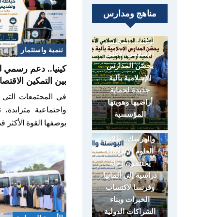
مناهج ومدارس
أوغندا.. المجلس
تنمية واستثمار
الإسلامي الأعلى
يحصّن المدارس
كينيا.. دعم رسمي ل
الإسلامية بآلية
بين التمكين الاقت
جديدة لحماية
في المجتمعات التي ت
أراضيها وهويتها
واجتماعية متزايدة، ت
المؤسسية
بوصفها القوة الأكثر 
البوسنة
والهرسك.. طلاب
العلوم الإسلامية
يختتمون رحلة
دراسية إلى ألمانيا
وفرنسا لاكتساب
الخبرات وبناء
الشراكات الدولية