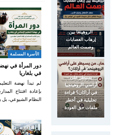
الروهينغا بين
إرهاب العصابات
وصمت العالم
الأسرة المسلمة
دور المرأة في نهضة
ميانمار.. من
في بلغاريا
يسيطر على
لم تبدأ نهضة التعلي
أراضي الروهينجيا
بإعادة افتتاح المدا
في أراكان؟ قراءة
النظام الشيوعي، بل 
تحليلية في أخطر
ملفات حق العودة