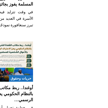
المسلمة يفوز بجائ
في وقت تتزايد فيه 
الأسرة في العديد من
تبرز سنغافورة نموذجًا
حريات وحقوق
أوغندا.. ربط مكاتب
بالنظام الحكومي يع
الرسمي…
في خطوة تحمل أبعاد