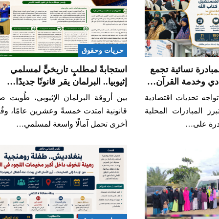
حريات وحقوق
مبادرة نسائية تجمع
استجابةً لمطلبٍ تاريخيٍّ لمسلمي
صادي وخدمة القرآن…
إثيوبيا.. البرلمان يقر قانونًا جديدًا…
واجه تحديات اقتصادية
بين أروقة البرلمان الإثيوبي، طُويت 
برز المبادرات المحلية
قانونية امتدت خمسةً وعشرين عامًا، وف
قدرة على…
أخرى تحمل آمالًا واسعة لمسلمي…